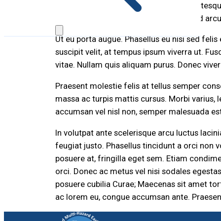
vehicula, ut tincidunt justo varius. Pellentes
dignissim tortor convallis. Cras iaculis id arc
Ut eu porta augue. Phasellus eu nisi sed feli
suscipit velit, at tempus ipsum viverra ut. F
vitae. Nullam quis aliquam purus. Donec viverr
Praesent molestie felis at tellus semper cons
massa ac turpis mattis cursus. Morbi varius, 
accumsan vel nisl non, semper malesuada est.
In volutpat ante scelerisque arcu luctus lacin
feugiat justo. Phasellus tincidunt a orci non v
posuere at, fringilla eget sem. Etiam condim
orci. Donec ac metus vel nisi sodales egestas.
posuere cubilia Curae; Maecenas sit amet tort
ac lorem eu, congue accumsan ante. Praesent 