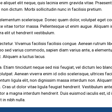
que aliquet elit neque, quis lacinia enim gravida vitae. Praese
u non dictum. Morbi sollicitudin nunc in facilisis pretium.
s elementum scelerisque. Donec quam dolor, volutpat eget congu
usce vitae tortor massa. Pellentesque ut enim augue. Aliquam 
a elit ut hendrerit vestibulum.
ectetur. Vivamus facilisis facilisis congue. Aenean rutrum lib
leo sed varius commodo, sapien diam varius ante, a elementum
 Aliquam a luctus lacus.
ia. Etiam tincidunt neque sed nisi feugiat, vel dictum leo blan
olutpat. Aenean viverra enim id odio scelerisque, ultrices facil
entum ligula elit, non dignissim massa interdum non. Aliquam
 Cras ut dolor vitae ligula feugiat hendrerit. Vestibulum ante 
or a magna interdum hendrerit. Duis euismod iaculis est, id i
in nibh nulla.