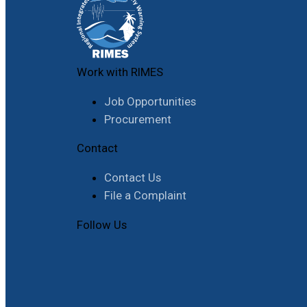
Work with RIMES
Job Opportunities
Procurement
Contact
Contact Us
File a Complaint
Follow Us