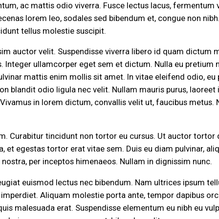
tum, ac mattis odio viverra. Fusce lectus lacus, fermentum v
enas lorem leo, sodales sed bibendum et, congue non nibh. Fus
dunt tellus molestie suscipit.
ssim auctor velit. Suspendisse viverra libero id quam dictum m
is. Integer ullamcorper eget sem et dictum. Nulla eu pretium nis
lvinar mattis enim mollis sit amet. In vitae eleifend odio, eu
non blandit odio ligula nec velit. Nullam mauris purus, laoree
ivamus in lorem dictum, convallis velit ut, faucibus metus. N
. Curabitur tincidunt non tortor eu cursus. Ut auctor tortor q
t egestas tortor erat vitae sem. Duis eu diam pulvinar, aliqu
a nostra, per inceptos himenaeos. Nullam in dignissim nunc.
ugiat euismod lectus nec bibendum. Nam ultrices ipsum tellus
t imperdiet. Aliquam molestie porta ante, tempor dapibus orci 
 quis malesuada erat. Suspendisse elementum eu nibh eu vul