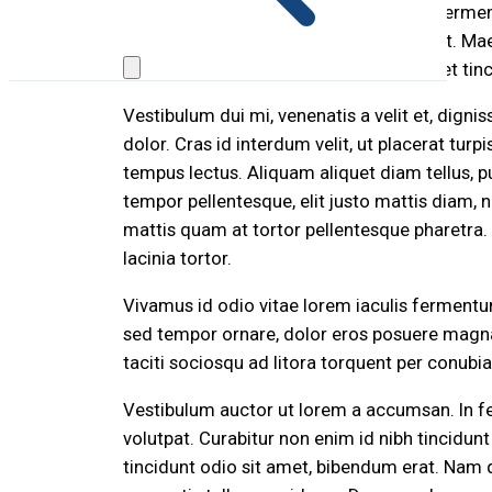
Suspendisse tincidunt mauris id purus fermen
elementum ante eget tincidunt tincidunt. Maec
venenatis lectus aliquam. Aenean laoreet tinci
Vestibulum dui mi, venenatis a velit et, digni
dolor. Cras id interdum velit, ut placerat turp
tempus lectus. Aliquam aliquet diam tellus, pu
tempor pellentesque, elit justo mattis diam, 
mattis quam at tortor pellentesque pharetra. V
lacinia tortor.
Vivamus id odio vitae lorem iaculis fermentum
sed tempor ornare, dolor eros posuere magna, e
taciti sociosqu ad litora torquent per conubi
Vestibulum auctor ut lorem a accumsan. In fe
volutpat. Curabitur non enim id nibh tincidun
tincidunt odio sit amet, bibendum erat. Nam