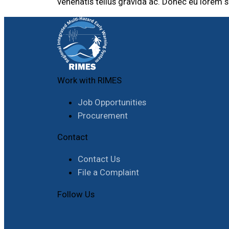
venenatis tellus gravida ac. Donec eu lorem s
Work with RIMES
Job Opportunities
Procurement
Contact
Contact Us
File a Complaint
Follow Us