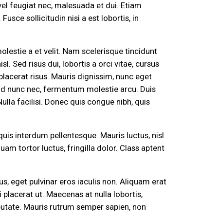
el feugiat nec, malesuada et dui. Etiam
ce sollicitudin nisi a est lobortis, in
olestie a et velit. Nam scelerisque tincidunt
l. Sed risus dui, lobortis a orci vitae, cursus
 placerat risus. Mauris dignissim, nunc eget
t id nunc nec, fermentum molestie arcu. Duis
ulla facilisi. Donec quis congue nibh, quis
uis interdum pellentesque. Mauris luctus, nisl
am tortor luctus, fringilla dolor. Class aptent
, eget pulvinar eros iaculis non. Aliquam erat
placerat ut. Maecenas at nulla lobortis,
putate. Mauris rutrum semper sapien, non