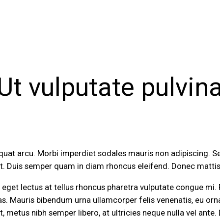
Ut vulputate pulvin
quat arcu. Morbi imperdiet sodales mauris non adipiscing. Se
at. Duis semper quam in diam rhoncus eleifend. Donec mattis
er eget lectus at tellus rhoncus pharetra vulputate congue mi.
. Mauris bibendum urna ullamcorper felis venenatis, eu ornar
metus nibh semper libero, at ultricies neque nulla vel ante. D