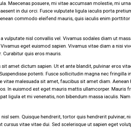
ula. Maecenas posuere, mi vitae accumsan molestie, mi urna 
raesent in dui orci. Fusce vulputate ligula iaculis porta preti
Aenean commodo eleifend mauris, quis iaculis enim porttitor 
h, a vulputate nisl convallis vel. Vivamus sodales diam ut ma
 Vivamus eget euismod sapien. Vivamus vitae diam a nisi viver
. Curabitur quis eros mauris.
sit amet dictum sapien. Ut et ante blandit, pulvinar eros vitae
uspendisse potenti. Fusce sollicitudin magna nec fringilla im
gue vitae malesuada sit amet, faucibus sit amet diam. Aenean he
s. In euismod est eget mauris mattis ullamcorper. Mauris fri
utpat ligula et mi venenatis, non bibendum massa iaculis. Nam 
isl sem. Quisque hendrerit, tortor quis hendrerit pulvinar, n
nt cursus vitae vitae dui. Sed scelerisque ut sapien eget volut