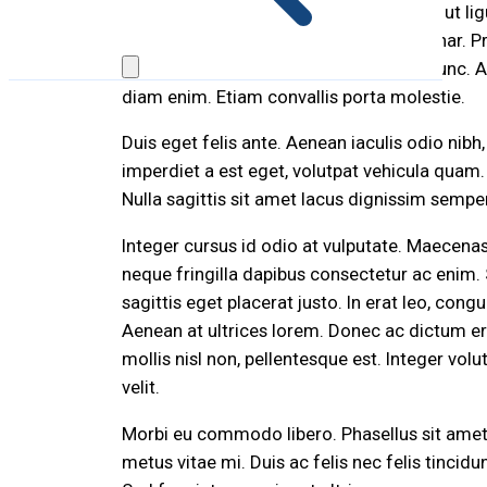
metus et massa malesuada convallis at ut lig
erat. Etiam luctus egestas arcu ac pulvinar. P
rhoncus, eleifend erat id, ullamcorper nunc. 
diam enim. Etiam convallis porta molestie.
Duis eget felis ante. Aenean iaculis odio nib
imperdiet a est eget, volutpat vehicula quam.
Nulla sagittis sit amet lacus dignissim semper
Integer cursus id odio at vulputate. Maecenas 
neque fringilla dapibus consectetur ac enim. S
sagittis eget placerat justo. In erat leo, con
Aenean at ultrices lorem. Donec ac dictum ero
mollis nisl non, pellentesque est. Integer vol
velit.
Morbi eu commodo libero. Phasellus sit amet n
metus vitae mi. Duis ac felis nec felis tincidu