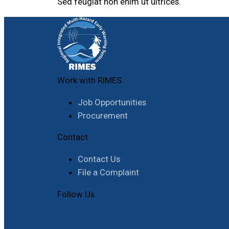
Sed feugiat non enim ut ultrices.
Work with RIMES
Job Opportunities
Procurement
Contact
Contact Us
File a Complaint
Follow Us