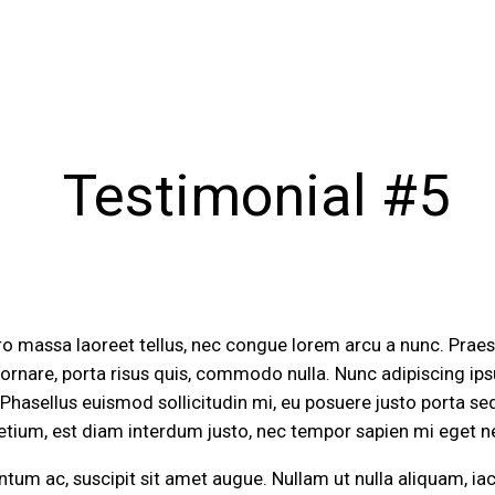
Testimonial #5
ero massa laoreet tellus, nec congue lorem arcu a nunc. Praes
s ornare, porta risus quis, commodo nulla. Nunc adipiscing ips
Phasellus euismod sollicitudin mi, eu posuere justo porta se
retium, est diam interdum justo, nec tempor sapien mi eget n
ntum ac, suscipit sit amet augue. Nullam ut nulla aliquam, iacul