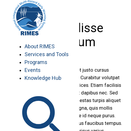
Skip
to
content
Suspendisse
bibendum
About RIMES
Services and Tools
Programs
Events
Vivamus tempus purus sit amet justo cursus
euismod. Suspendisse potenti. Curabitur volutpat
Knowledge Hub
nunc aliquet libero pulvinar ultrices. Etiam facilisis
ultrices purus, a malesuada elit dapibus nec. Sed
suscipit dignissim ligula, vel egestas turpis aliquet
a. Morbi tincidunt pharetra magna, quis mollis
massa pulvinar ac. Suspendisse id neque purus.
Integer hendrerit sem eget lacus faucibus tempus.
In purus urna, dictum molestie risus varius,