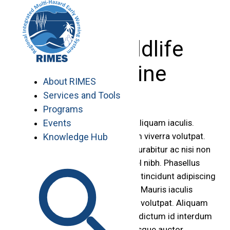
Skip
to
content
State Wildlife
Magazine
About RIMES
Services and Tools
Programs
Events
Vestibulum quis felis ut enim aliquam iaculis.
Nullam pharetra tortor at quam viverra volutpat.
Knowledge Hub
Phasellus vel faucibus dolor. Curabitur ac nisi non
metus dignissim dapibus eu vel nibh. Phasellus
semper dictum dapibus. Etiam tincidunt adipiscing
ipsum. Praesent in urna ipsum. Mauris iaculis
suscipit volutpat. Aliquam erat volutpat. Aliquam
vestibulum lectus vitae sapien dictum id interdum
nunc suscipit. Aenean pellentesque auctor