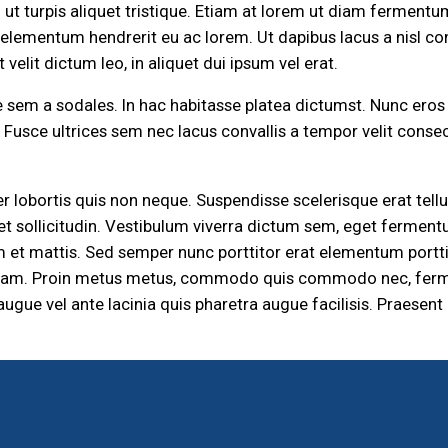
ut turpis aliquet tristique. Etiam at lorem ut diam ferment
e elementum hendrerit eu ac lorem. Ut dapibus lacus a nisl c
velit dictum leo, in aliquet dui ipsum vel erat.
 sem a sodales. In hac habitasse platea dictumst. Nunc eros l
s. Fusce ultrices sem nec lacus convallis a tempor velit cons
r lobortis quis non neque. Suspendisse scelerisque erat tel
 et sollicitudin. Vestibulum viverra dictum sem, eget fermentu
m et mattis. Sed semper nunc porttitor erat elementum portti
a diam. Proin metus metus, commodo quis commodo nec, ferm
augue vel ante lacinia quis pharetra augue facilisis. Praesent