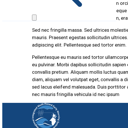
Donec a justo nisi. Maecenas fermentum orci 
ultrices facilisis. Nam et arcu pharetra nequ
adipiscing, lorem sed laoreet elementum, erat 
Sed nec fringilla massa. Sed ultrices molestie
mauris. Praesent egestas sollicitudin ultrice
adipiscing elit. Pellentesque sed tortor enim.
Pellentesque eu mauris sed tortor ullamcorpe
eu pulvinar. Morbi dapibus sollicitudin sapien
convallis pretium. Aliquam mollis luctus qua
diam, aliquam vel volutpat eget, convallis 
sed lacus eleifend malesuada. Duis porttitor 
nec mauris fringilla vehicula id nec ipsum