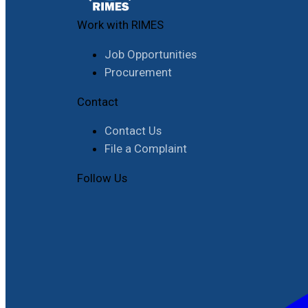
Work with RIMES
Job Opportunities
Procurement
Contact
Contact Us
File a Complaint
Follow Us