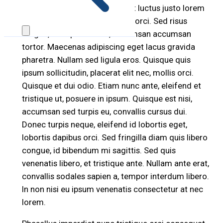
viverra, risus nisl tempor dui, ut luctus justo lorem
et dolor. Pellentesque id lacus orci. Sed risus
magna, suscipit id mi id, accumsan accumsan
tortor. Maecenas adipiscing eget lacus gravida
pharetra. Nullam sed ligula eros. Quisque quis
ipsum sollicitudin, placerat elit nec, mollis orci.
Quisque et dui odio. Etiam nunc ante, eleifend et
tristique ut, posuere in ipsum. Quisque est nisi,
accumsan sed turpis eu, convallis cursus dui.
Donec turpis neque, eleifend id lobortis eget,
lobortis dapibus orci. Sed fringilla diam quis libero
congue, id bibendum mi sagittis. Sed quis
venenatis libero, et tristique ante. Nullam ante erat,
convallis sodales sapien a, tempor interdum libero.
In non nisi eu ipsum venenatis consectetur at nec
lorem.