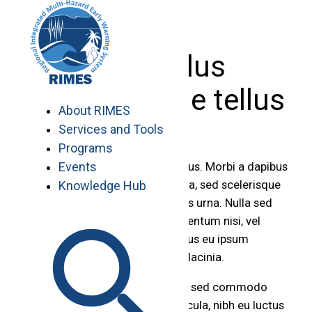
Skip
to
content
Phasellus
pellentesque tellus
About RIMES
Services and Tools
Programs
Events
Nullam congue commodo varius. Morbi a dapibus
nibh. Cras volutpat sagittis nulla, sed scelerisque
Knowledge Hub
dui mollis ut. Nullam non iaculis urna. Nulla sed
tempus eros. Praesent in fermentum nisi, vel
aliquam dui. Sed vulputate purus eu ipsum
tincidunt, vel elementum nulla lacinia.
Proin ullamcorper enim lectus, sed commodo
augue posuere ac. Mauris vehicula, nibh eu luctus