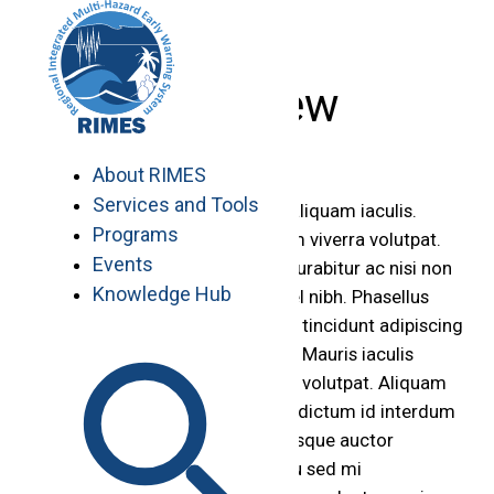
Skip
to
content
P2 View
About RIMES
Services and Tools
Vestibulum quis felis ut enim aliquam iaculis.
Programs
Nullam pharetra tortor at quam viverra volutpat.
Events
Phasellus vel faucibus dolor. Curabitur ac nisi non
Knowledge Hub
metus dignissim dapibus eu vel nibh. Phasellus
semper dictum dapibus. Etiam tincidunt adipiscing
ipsum. Praesent in urna ipsum. Mauris iaculis
suscipit volutpat. Aliquam erat volutpat. Aliquam
vestibulum lectus vitae sapien dictum id interdum
nunc suscipit. Aenean pellentesque auctor
porttitor. Phasellus auctor arcu sed mi