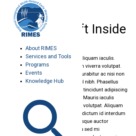
Skip
to
content
No Child Left Inside
About RIMES
Services and Tools
Vestibulum quis felis ut enim aliquam iaculis.
Programs
Nullam pharetra tortor at quam viverra volutpat.
Events
Phasellus vel faucibus dolor. Curabitur ac nisi non
Knowledge Hub
metus dignissim dapibus eu vel nibh. Phasellus
semper dictum dapibus. Etiam tincidunt adipiscing
ipsum. Praesent in urna ipsum. Mauris iaculis
suscipit volutpat. Aliquam erat volutpat. Aliquam
vestibulum lectus vitae sapien dictum id interdum
nunc suscipit. Aenean pellentesque auctor
porttitor. Phasellus auctor arcu sed mi