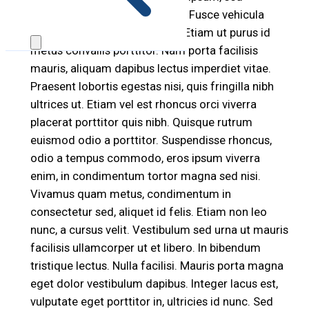
euismod enim mauris in tellus. Fusce vehicula
augue a dui faucibus fringilla. Etiam ut purus id
metus convallis porttitor. Nam porta facilisis
mauris, aliquam dapibus lectus imperdiet vitae.
Praesent lobortis egestas nisi, quis fringilla nibh
ultrices ut. Etiam vel est rhoncus orci viverra
placerat porttitor quis nibh. Quisque rutrum
euismod odio a porttitor. Suspendisse rhoncus,
odio a tempus commodo, eros ipsum viverra
enim, in condimentum tortor magna sed nisi.
Vivamus quam metus, condimentum in
consectetur sed, aliquet id felis. Etiam non leo
nunc, a cursus velit. Vestibulum sed urna ut mauris
facilisis ullamcorper ut et libero. In bibendum
tristique lectus. Nulla facilisi. Mauris porta magna
eget dolor vestibulum dapibus. Integer lacus est,
vulputate eget porttitor in, ultricies id nunc. Sed