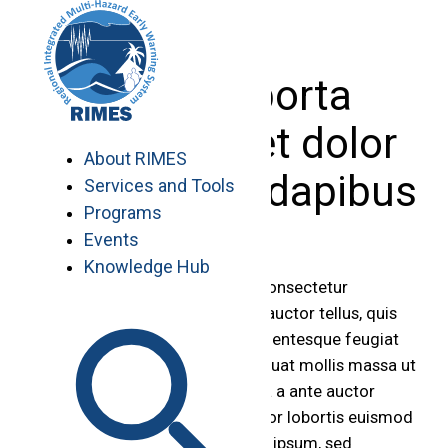
Skip
to
content
Mauris porta
magna eget dolor
About RIMES
vestibulum dapibus
Services and Tools
Programs
Events
Knowledge Hub
Lorem ipsum dolor sit amet, consectetur
adipiscing elit. Nullam aliquet auctor tellus, quis
pharetra massa blandit ac. Pellentesque feugiat
pulvinar tincidunt. Duis consequat mollis massa ut
iaculis. Cras commodo magna a ante auctor
tempor. Quisque vehicula, tortor lobortis euismod
ultricies, odio risus malesuada ipsum, sed