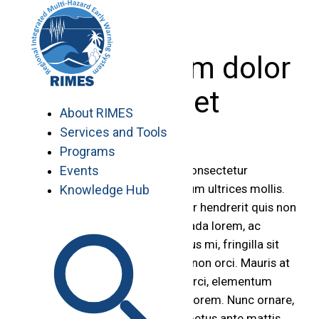
Skip
to
content
Lorem ipsum dolor
sit amet
About RIMES
Services and Tools
Programs
Events
Lorem ipsum dolor sit amet, consectetur
adipiscing elit. Donec vestibulum ultrices mollis.
Knowledge Hub
Sed id purus mattis leo pulvinar hendrerit quis non
turpis. Donec eleifend malesuada lorem, ac
sagittis dui tempus id. Duis risus mi, fringilla sit
amet elementum in, vulputate non orci. Mauris at
pharetra elit. Curabitur libero orci, elementum
iaculis congue nec, placerat a lorem. Nunc ornare,
leo id condimentum dictum, metus ante mattis