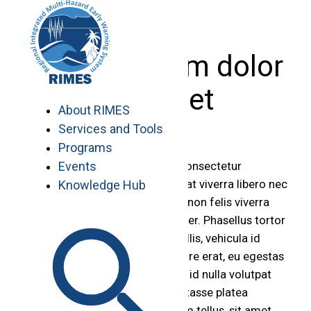
Skip
to
content
Lorem ipsum dolor
sit amet
About RIMES
Services and Tools
Programs
Events
Lorem ipsum dolor sit amet, consectetur
adipiscing elit. Phasellus feugiat viverra libero nec
Knowledge Hub
cursus. Fusce vestibulum felis non felis viverra
dignissim molestie justo semper. Phasellus tortor
nisl, interdum a consequat mollis, vehicula id
neque. Vivamus interdum ornare erat, eu egestas
risus eleifend a. Donec a lacus id nulla volutpat
gravida ac sed dui. In hac habitasse platea
dictumst. Nulla sagittis aliquam tellus, sit amet