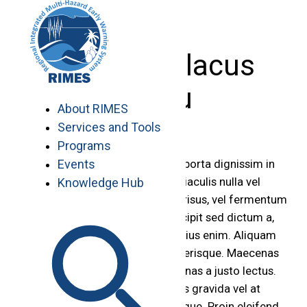
Skip
to
content
Fusce ac lacus
metu
About RIMES
Services and Tools
Programs
Events
Praesent non mauris eget nisi porta dignissim in
vitae sem. Duis condimentum iaculis nulla vel
Knowledge Hub
ullamcorper. Praesent et urna risus, vel fermentum
ante. Donec neque ipsum, suscipit sed dictum a,
sodales ut tellus. Nullam et varius enim. Aliquam
sed eros et leo adipiscing scelerisque. Maecenas
varius pulvinar sodales. Maecenas a justo lectus.
Mauris non sapien a arcu varius gravida vel at
urna. Suspendisse at tortor augue. Proin eleifend