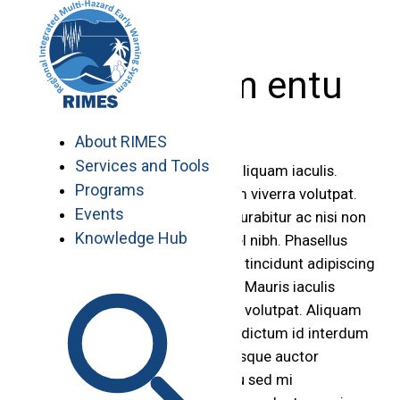
Skip
to
content
Etiam elem entu
About RIMES
Services and Tools
Vestibulum quis felis ut enim aliquam iaculis.
Programs
Nullam pharetra tortor at quam viverra volutpat.
Events
Phasellus vel faucibus dolor. Curabitur ac nisi non
Knowledge Hub
metus dignissim dapibus eu vel nibh. Phasellus
semper dictum dapibus. Etiam tincidunt adipiscing
ipsum. Praesent in urna ipsum. Mauris iaculis
suscipit volutpat. Aliquam erat volutpat. Aliquam
vestibulum lectus vitae sapien dictum id interdum
nunc suscipit. Aenean pellentesque auctor
porttitor. Phasellus auctor arcu sed mi