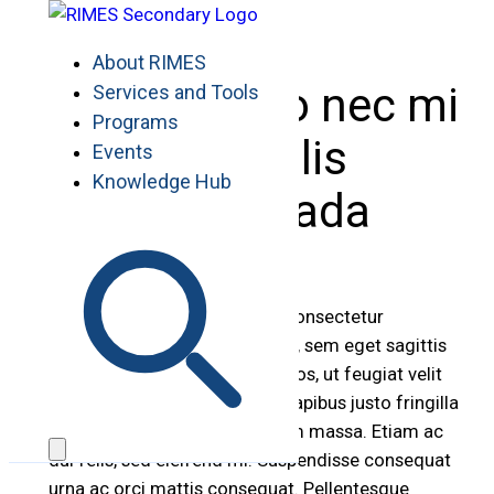
Skip
to
About RIMES
content
Etiam a odio nec mi
Services and Tools
Programs
convallis
Events
Knowledge Hub
malesuada
Lorem ipsum dolor sit amet, consectetur
adipiscing elit. Quisque cursus, sem eget sagittis
sagittis, nisl magna sodales eros, ut feugiat velit
velit non turpis. Cras eu nibh dapibus justo fringilla
bibendum. Donec eget aliquam massa. Etiam ac
dui felis, sed eleifend mi. Suspendisse consequat
urna ac orci mattis consequat. Pellentesque