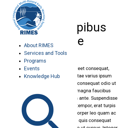
Skip
to
content
Donec dapibus
ornare
About RIMES
Services and Tools
Programs
Events
Etiam dapibus, lectus eget laoreet consequat,
turpis ligula vehicula magna, vitae varius ipsum
Knowledge Hub
enim a lorem. Quisque blandit consequat odio ut
rutrum. Nunc sagittis tellus ut magna faucibus
tincidunt. Integer eget aliquam ante. Suspendisse
molestie, orci et pellentesque tempor, erat turpis
adipiscing massa, vitae ullamcorper leo quam ac
ante. Vivamus id sagittis diam, quis consequat
ligula. Nulla bibendum sed justo ut cursus. Integer