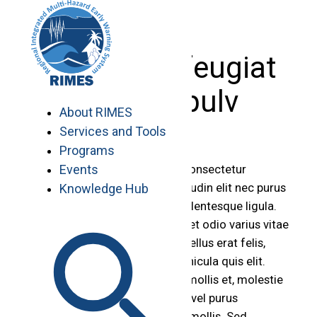
Skip
to
content
Curabitur feugiat
ornare pulv
About RIMES
Services and Tools
Programs
Events
Lorem ipsum dolor sit amet, consectetur
adipiscing elit. Quisque sollicitudin elit nec purus
Knowledge Hub
ultricies rhoncus. Nulla non pellentesque ligula.
Praesent porttitor nunc sit amet odio varius vitae
venenatis nunc euismod. Phasellus erat felis,
eleifend porttitor lacinia in, vehicula quis elit.
Curabitur dui eros, blandit vel mollis et, molestie
eu arcu. Aenean sagittis ligula vel purus
elementum vel fringilla lorem mollis. Sed