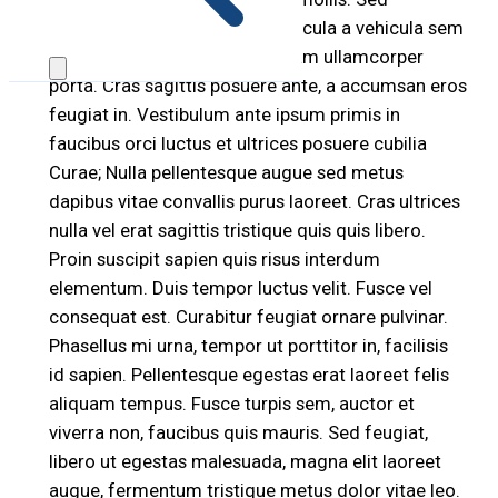
scelerisque risus ut metus vehicula a vehicula sem
pharetra. Sed at ligula eget diam ullamcorper
porta. Cras sagittis posuere ante, a accumsan eros
feugiat in. Vestibulum ante ipsum primis in
faucibus orci luctus et ultrices posuere cubilia
Curae; Nulla pellentesque augue sed metus
dapibus vitae convallis purus laoreet. Cras ultrices
nulla vel erat sagittis tristique quis quis libero.
Proin suscipit sapien quis risus interdum
elementum. Duis tempor luctus velit. Fusce vel
consequat est. Curabitur feugiat ornare pulvinar.
Phasellus mi urna, tempor ut porttitor in, facilisis
id sapien. Pellentesque egestas erat laoreet felis
aliquam tempus. Fusce turpis sem, auctor et
viverra non, faucibus quis mauris. Sed feugiat,
libero ut egestas malesuada, magna elit laoreet
augue, fermentum tristique metus dolor vitae leo.