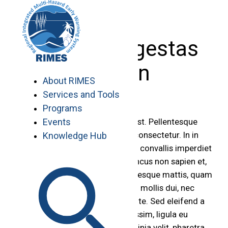
Skip
to
content
Aliquam egestas
sapien
About RIMES
Services and Tools
Programs
Events
In hac habitasse platea dictumst. Pellentesque
commodo suscipit lacus non consectetur. In in
Knowledge Hub
adipiscing tortor. Pellentesque convallis imperdiet
feugiat. Mauris felis enim, rhoncus non sapien et,
porta scelerisque odio. Pellentesque mattis, quam
id auctor commodo, orci diam mollis dui, nec
pellentesque sapien arcu eu ante. Sed eleifend a
dui sed porttitor. Nullam dignissim, ligula eu
suscipit semper, purus urna lacinia velit, pharetra